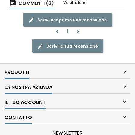
COMMENTI (2)
Valutazione
Scrivi per primo una recensione
1
chevron_left
chevron_right
Scrivi la tua recensione

PRODOTTI

LA NOSTRA AZIENDA

IL TUO ACCOUNT

CONTATTO
NEWSLETTER