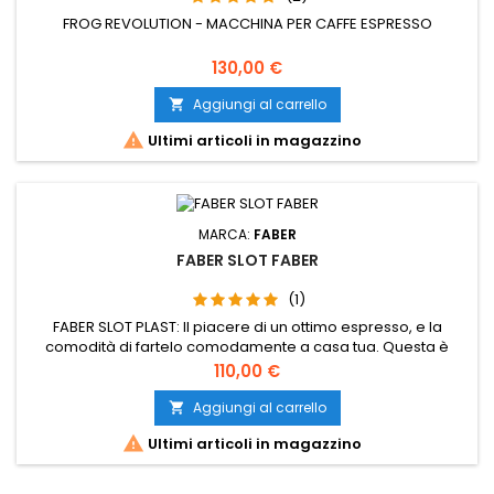
FROG REVOLUTION - MACCHINA PER CAFFE ESPRESSO
Prezzo
130,00 €
Aggiungi al carrello


Ultimi articoli in magazzino
MARCA:
FABER
FABER SLOT FABER
(1)
FABER SLOT PLAST: Il piacere di un ottimo espresso, e la
comodità di fartelo comodamente a casa tua. Questa è
l’idea da cui nasce la nostra selezione dei migliori marchi di
Prezzo
110,00 €
caffè. Questa è l’idea da cui nasce Tipiliano!
Aggiungi al carrello


Ultimi articoli in magazzino