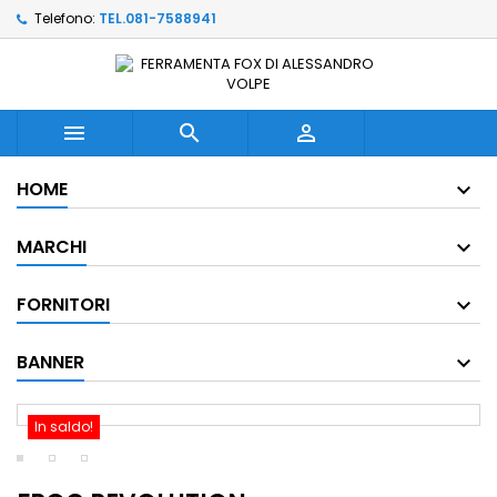
Telefono:
TEL.081-7588941



HOME
MARCHI
FORNITORI
BANNER
In saldo!