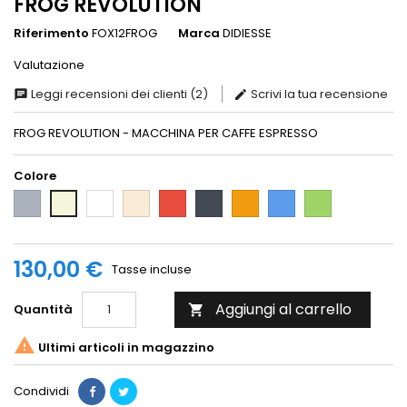
FROG REVOLUTION
Riferimento
FOX12FROG
Marca
DIDIESSE
Valutazione
Leggi recensioni dei clienti (2)
Scrivi la tua recensione
FROG REVOLUTION - MACCHINA PER CAFFE ESPRESSO
Colore
Grigio
Bianco
Avorio
Rosso
Nero
Arancione
Blu
Verde
Beige
130,00 €
Tasse incluse
Aggiungi al carrello
Quantità


Ultimi articoli in magazzino
Condividi