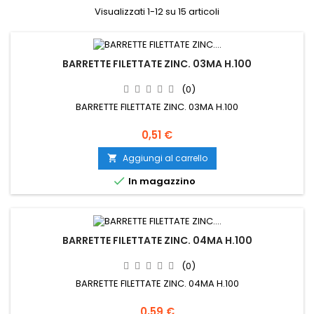
Visualizzati 1-12 su 15 articoli
BARRETTE FILETTATE ZINC. 03MA H.100
(0)
BARRETTE FILETTATE ZINC. 03MA H.100
Prezzo
0,51 €
Aggiungi al carrello


In magazzino
BARRETTE FILETTATE ZINC. 04MA H.100
(0)
BARRETTE FILETTATE ZINC. 04MA H.100
Prezzo
0,59 €