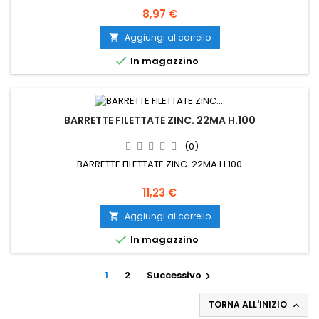
Prezzo
8,97 €
Aggiungi al carrello


In magazzino
BARRETTE FILETTATE ZINC. 22MA H.100
(0)
BARRETTE FILETTATE ZINC. 22MA H.100
Prezzo
11,23 €
Aggiungi al carrello


In magazzino
1
2
Successivo

TORNA ALL'INIZIO
