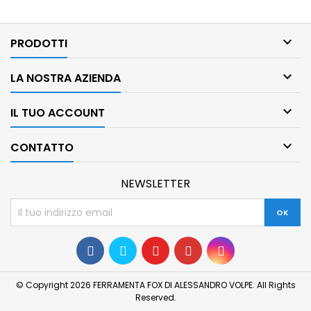

PRODOTTI

LA NOSTRA AZIENDA

IL TUO ACCOUNT

CONTATTO
NEWSLETTER
Come quasi tutti i siti web, utilizziamo i cookie per
© Copyright 2026 FERRAMENTA FOX DI ALESSANDRO VOLPE. All Rights
aiutarci a migliorare il sito ed erogare servizi di
Reserved.
qualità. La direttiva UE ci impone di farlo notare, ecco