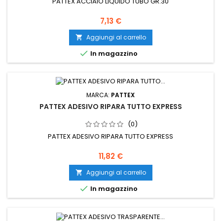
PATTEX ACCIAIO LIQUIDO TUBO GR.30
Prezzo
7,13 €
Aggiungi al carrello


In magazzino
MARCA:
PATTEX
PATTEX ADESIVO RIPARA TUTTO EXPRESS
(0)
PATTEX ADESIVO RIPARA TUTTO EXPRESS
Prezzo
11,82 €
Aggiungi al carrello


In magazzino