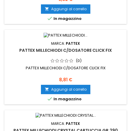
Aggiungi al carrello


In magazzino
MARCA:
PATTEX
PATTEX MILLECHIODI C/DOSATORE CLICK FIX
(0)
PATTEX MILLECHIODI C/DOSATORE CLICK FIX
Prezzo
8,81 €
Aggiungi al carrello


In magazzino
MARCA:
PATTEX
PATTEX MILLECHIODI CRYSTAL CARTUCCIA GR.290