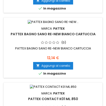
Aggiungi al carrello


In magazzino
MARCA:
PATTEX
PATTEX BAGNO SANO RE-NEW BIANCO CARTUCCIA
(0)
PATTEX BAGNO SANO RE-NEW BIANCO CARTUCCIA
Prezzo
12,14 €
Aggiungi al carrello


In magazzino
MARCA:
PATTEX
PATTEX CONTACT K01 ML.850