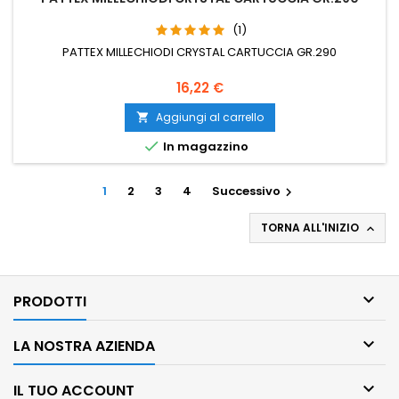
(1)
PATTEX MILLECHIODI CRYSTAL CARTUCCIA GR.290
Prezzo
16,22 €
Aggiungi al carrello


In magazzino
1
2
3
4
Successivo

TORNA ALL'INIZIO


PRODOTTI

LA NOSTRA AZIENDA

IL TUO ACCOUNT