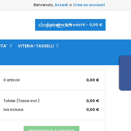
Benvenuto,
Accedi
o
Crea un account
shopping_cart
Carrello:
0
Prodotti - 0,00 €
ITA'
VITERIA-TASSELLI
0 articoli
0,00 €
Totale
(Tasse incl.)
0,00 €
Iva inclusa
0,00 €
PROCESSO DI ACQUISTO