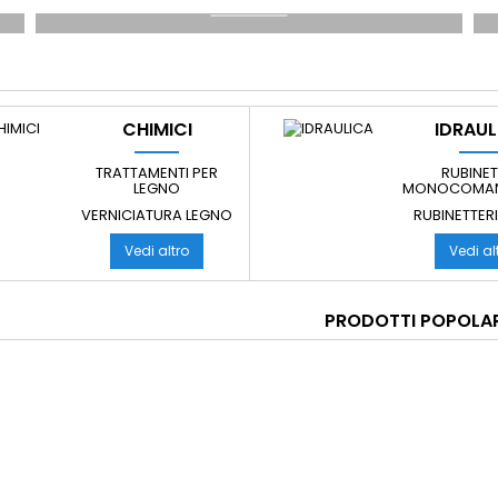
OLTRE AD ACCESSORI DELLA CATEGORIA
DISPONIAMO DI
RUBINETTERIA PER COMUNITA'
E USO CASA
CHIMICI
IDRAUL
TRATTAMENTI PER
RUBINET
LEGNO
MONOCOMAN
VERNICIATURA LEGNO
RUBINETTERI
Vedi altro
Vedi al
PRODOTTI POPOLAR