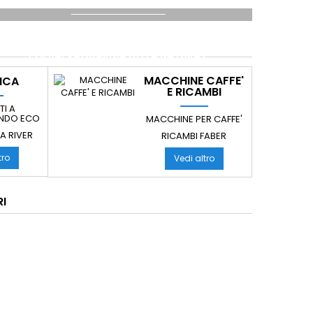
SOSTITUISCI LE TUE VECCHIE LAMPADE CON TIPO
LED
PER SALVAGUARDIA DELLA NATURA E
PER RISPARMIARE ENERGIA ELETTRICA
MACCHINE CAFFE'
ICA
E RICAMBI
TI A
DO ECO
MACCHINE PER CAFFE'
A RIVER
RICAMBI FABER
tro
Vedi altro
I