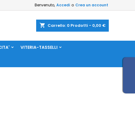
Benvenuto,
Accedi
o
Crea un account
shopping_cart
Carrello:
0
Prodotti - 0,00 €
CITA'
VITERIA-TASSELLI