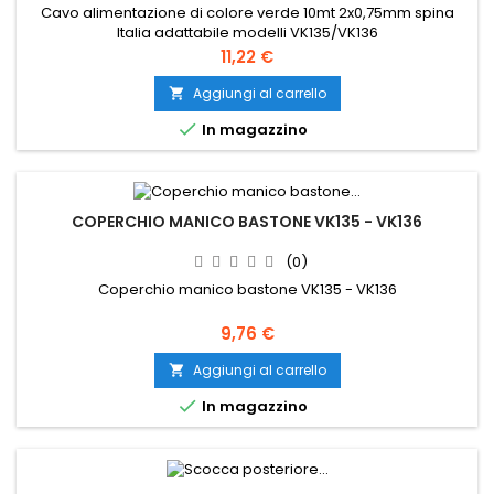
Cavo alimentazione di colore verde 10mt 2x0,75mm spina
Italia adattabile modelli VK135/VK136
Prezzo
11,22 €
Aggiungi al carrello


In magazzino
COPERCHIO MANICO BASTONE VK135 - VK136
(0)
Coperchio manico bastone VK135 - VK136
Prezzo
9,76 €
Aggiungi al carrello


In magazzino