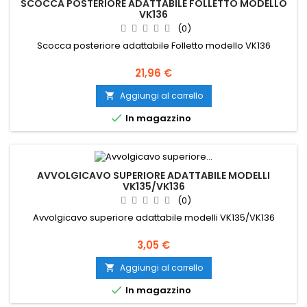
SCOCCA POSTERIORE ADATTABILE FOLLETTO MODELLO
VK136
(0)
Scocca posteriore adattabile Folletto modello VK136
Prezzo
21,96 €
Aggiungi al carrello


In magazzino
AVVOLGICAVO SUPERIORE ADATTABILE MODELLI
VK135/VK136
(0)
Avvolgicavo superiore adattabile modelli VK135/VK136
Prezzo
3,05 €
Aggiungi al carrello


In magazzino