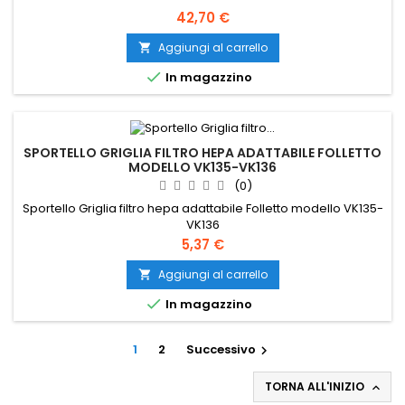
Prezzo
42,70 €
Aggiungi al carrello


In magazzino
SPORTELLO GRIGLIA FILTRO HEPA ADATTABILE FOLLETTO
MODELLO VK135-VK136
(0)
Sportello Griglia filtro hepa adattabile Folletto modello VK135-
VK136
Prezzo
5,37 €
Aggiungi al carrello


In magazzino
1
2
Successivo

TORNA ALL'INIZIO
