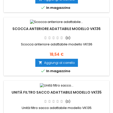

In magazzino
SCOCCA ANTERIORE ADATTABILE MODELLO VK136
(0)
Scocca anteriore adattabile modello VK136
Prezzo
18,54 €
Aggiungi al carrello


In magazzino
UNITÀ FILTRO SACCO ADATTABILE MODELLO VK135
(0)
Unità filtro sacco adattabile modello VK135