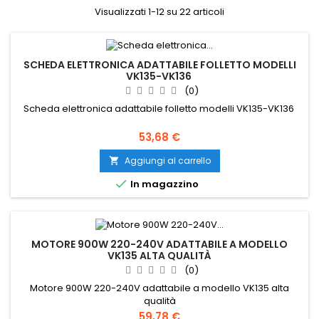
Visualizzati 1-12 su 22 articoli
SCHEDA ELETTRONICA ADATTABILE FOLLETTO MODELLI
VK135-VK136
(0)
Scheda elettronica adattabile folletto modelli VK135-VK136
Prezzo
53,68 €
Aggiungi al carrello


In magazzino
MOTORE 900W 220-240V ADATTABILE A MODELLO
VK135 ALTA QUALITÀ
(0)
Motore 900W 220-240V adattabile a modello VK135 alta
qualità
Prezzo
59,78 €