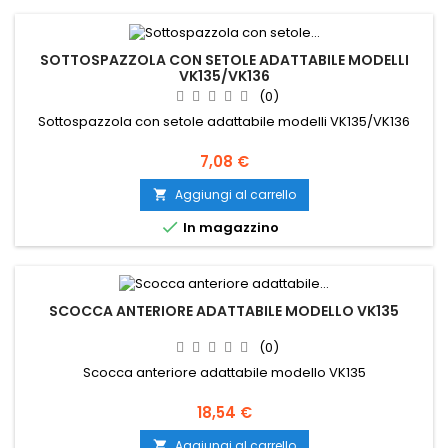
SOTTOSPAZZOLA CON SETOLE ADATTABILE MODELLI
VK135/VK136
(0)
Sottospazzola con setole adattabile modelli VK135/VK136
Prezzo
7,08 €
Aggiungi al carrello


In magazzino
SCOCCA ANTERIORE ADATTABILE MODELLO VK135
(0)
Scocca anteriore adattabile modello VK135
Prezzo
18,54 €
Aggiungi al carrello
