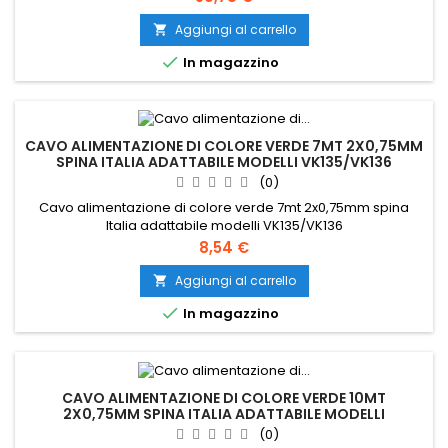
Aggiungi al carrello


In magazzino
CAVO ALIMENTAZIONE DI COLORE VERDE 7MT 2X0,75MM
SPINA ITALIA ADATTABILE MODELLI VK135/VK136
(0)
Cavo alimentazione di colore verde 7mt 2x0,75mm spina
Italia adattabile modelli VK135/VK136
Prezzo
8,54 €
Aggiungi al carrello


In magazzino
CAVO ALIMENTAZIONE DI COLORE VERDE 10MT
2X0,75MM SPINA ITALIA ADATTABILE MODELLI
VK135/VK136
(0)