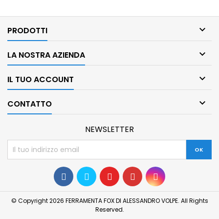

PRODOTTI

LA NOSTRA AZIENDA

IL TUO ACCOUNT

CONTATTO
NEWSLETTER
Come quasi tutti i siti web, utilizziamo i cookie per
© Copyright 2026 FERRAMENTA FOX DI ALESSANDRO VOLPE. All Rights
aiutarci a migliorare il sito ed erogare servizi di
Reserved.
qualità. La direttiva UE ci impone di farlo notare, ecco